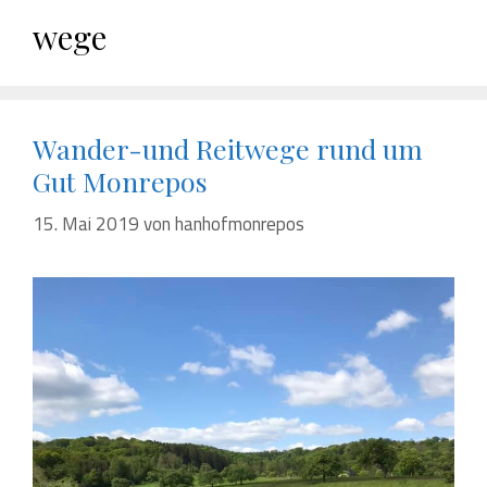
wege
Wander-und Reitwege rund um
Gut Monrepos
15. Mai 2019
von
hanhofmonrepos